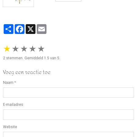
Partager
Facebook
X
Email
★
★
★
★
★
2
stemmen. Gemiddeld
1.5
van 5.
Voeg een reactie toe
Naam
E-mailadres
Website