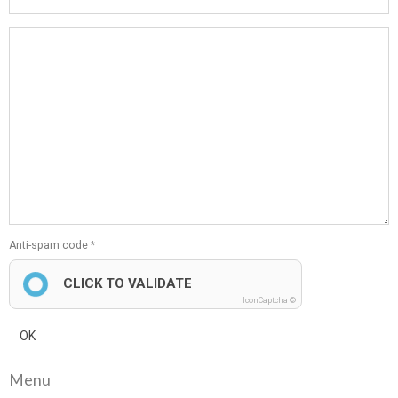
Anti-spam code
CLICK TO VALIDATE
IconCaptcha ©
OK
Menu