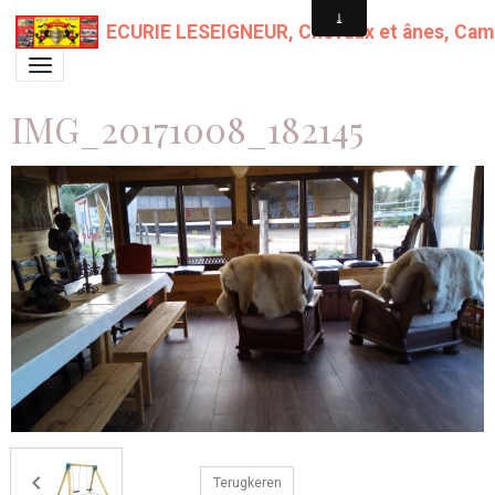
ECURIE LESEIGNEUR, Chevaux et ânes, Campin
IMG_20171008_182145
Terugkeren