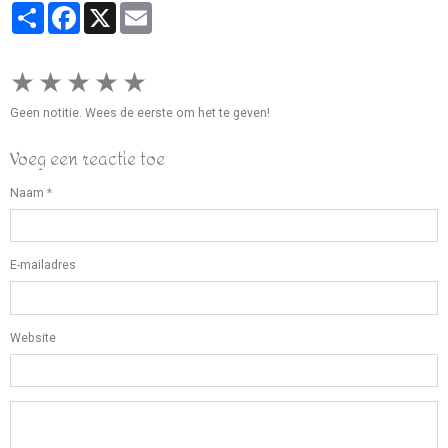
Partager
Facebook
X
Email
★
★
★
★
★
Geen notitie. Wees de eerste om het te geven!
Voeg een reactie toe
Naam
E-mailadres
Website