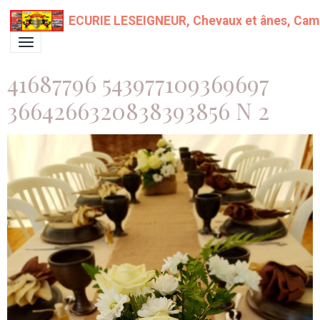
ECURIE LESEIGNEUR, Chevaux et ânes, Campin
41687796 543977109369697
3664266320838393856 N 2