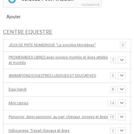
IconCaptcha ©
Ajouter
CENTRE EQUESTRE
JEUX DE PISTE NUMERIQUE "La sorcière Mordânes"
0
PROMENADES LIBRES avec poneys montés et ânes attelés
7
et montés
ANIMATIONS EQUESTRES LUDIQUES ET EDUCATIVES
5
Equi Handi
8
Mini camps
14
Pensions, demi pensions, au pair, chevaux, poneys et ânes
10
Débourrage, Travail chevaux et ânes
2