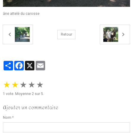
âne attelé du carosse
Retour
Partager
Facebook
X
Email
★
★
★
★
★
1
vote. Moyenne
2
sur 5.
Ajouter un commentaire
Nom