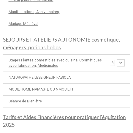
Petit déjeuners maison bio
Manifestations, Anniversaires,
Mariage Médiéval
SEJOURS ET ATELIERS AUTONOMIE cosmétique,
ménagers, potions bobos
Stages Plantes comestibles avec cuisine, Cosmétiques
8
avec fabrication, Médicinales
NATUROPATHE LESEIGNEUR FABIOLA
MOBIL HOME NAMASTE OU NMOBIL H
Séance de Bien être
Tarifs et Aides Financières pour pratiquer l'équitation
2025