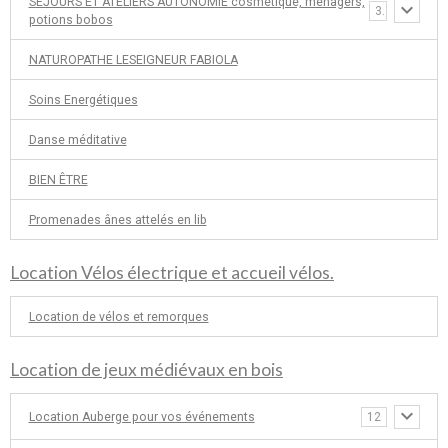
SEJOURS ET ATELIERS AUTONOMIE cosmétique, ménagers,
3
potions bobos
NATUROPATHE LESEIGNEUR FABIOLA
Soins Energétiques
Danse méditative
BIEN ÊTRE
Promenades ânes attelés en lib
Location Vélos électrique et accueil vélos.
Location de vélos et remorques
Location de jeux médiévaux en bois
Location Auberge pour vos événements
12