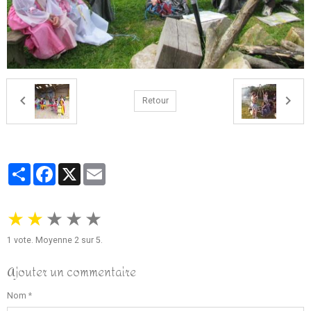
Retour
Partager
Facebook
X
Email
★
★
★
★
★
1
vote. Moyenne
2
sur 5.
Ajouter un commentaire
Nom