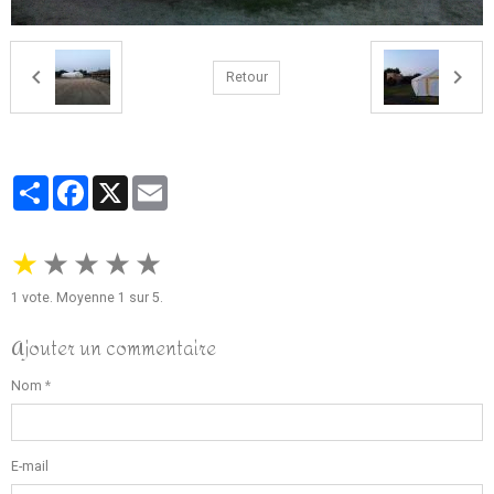
Retour
Partager
Facebook
X
Email
★
★
★
★
★
1
vote. Moyenne
1
sur 5.
Ajouter un commentaire
Nom
E-mail