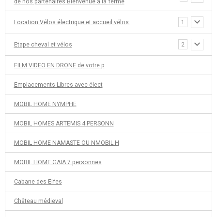
de nos partenaires Bienvenue à la ferme
Location Vélos électrique et accueil vélos.
1
Etape cheval et vélos
2
FILM VIDEO EN DRONE de votre p
Emplacements Libres avec élect
MOBIL HOME NYMPHE
MOBIL HOMES ARTEMIS 4 PERSONN
MOBIL HOME NAMASTE OU NMOBIL H
MOBIL HOME GAIA 7 personnes
Cabane des Elfes
Château médieval